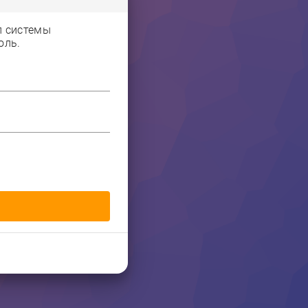
л системы
оль.