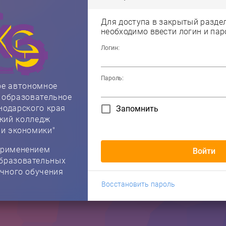
Для доступа в закрытый разде
необходимо ввести логин и пар
Логин:
Пароль:
ое автономное
 образовательное
нодарского края
Запомнить
кий колледж
 и экономики"
применением
Войти
бразовательных
очного обучения
Восстановить пароль